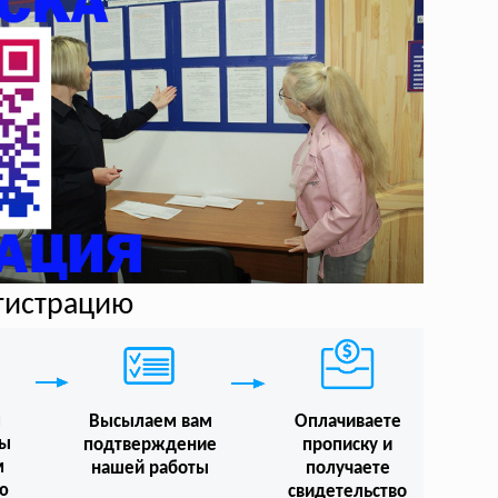
егистрацию
м
Высылаем вам
Оплачиваете
мы
подтверждение
прописку и
м
нашей работы
получаете
ю
свидетельство