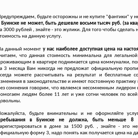
редупреждаем, будьте осторожны и не купите "фантики" у 
 Буинске не может, быть дешевле восьми тысяч руб. (за ква
а 3000 рублей , знайте - это жулики. Для того чтобы сделат
тоимость на данную услугу.
На данный момент
у нас наиболее доступная цена на наст
считаем, что данная стоимость минимальна для легально
роживающим в квартире поднимается цена коммуналки, пове
а 3 месяца Вам никогда не предложат официальную пропи
всегда можете рассчитывать на результат и бесплатные 
зменения в законодательстве и имеют постоянную практику
ез сомнения говорим, что являемся несомненным лидером н
омогаем людям более 11 лет и уже сотни человек по всей
довольны.
Пожалуйста, будьте внимательны и не оформляйте усл
пребывания в Буинске не должна, быть меньше 8 0
арегистрироваться в доме за 1500 руб. , знайте - это н
фициальную форму 3, надо понять как получается цена на да