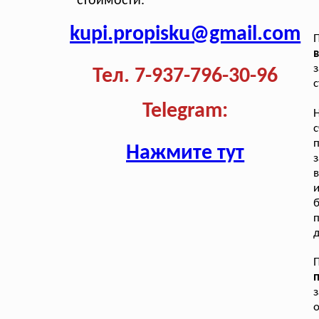
стоимости.
kupi.propisku@gmail.com
П
в
з
Тел. 7-937-796-30-96
с
Telegram:
п
Нажмите тут
з
и
б
п
з
о