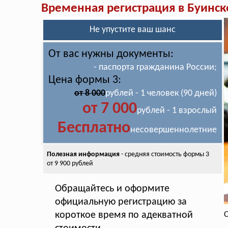
Временная регистрация в Буинск
Не упустите ваш шанс
От вас нужны документы:
- паспорта гражданина России;
Цена формы 3:
от 8 000
рублей - 1 человек (90 дней)
от 7 000
рублей - 1 взрослый
Бесплатно
несовершеннолетние
Полезная информация
- средняя стоимость
формы 3
от 9 900 рублей
Обращайтесь и оформите
официальную регистрацию за
короткое время по адекватной
С